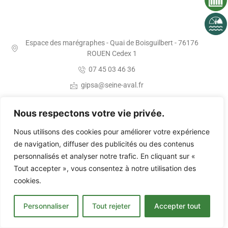
Espace des marégraphes - Quai de Boisguilbert - 76176
ROUEN Cedex 1
07 45 03 46 36
gipsa@seine-aval.fr
Nous respectons votre vie privée.
Nous utilisons des cookies pour améliorer votre expérience
©2023,
GIP Seine-Aval
, tous droits réservés |
Membres et partenaires
|
de navigation, diffuser des publicités ou des contenus
Mentions légales
|
Nous contacter
| Réalisation
Agence Evvi
personnalisés et analyser notre trafic. En cliquant sur «
Tout accepter », vous consentez à notre utilisation des
cookies.
Personnaliser
Tout rejeter
Accepter tout