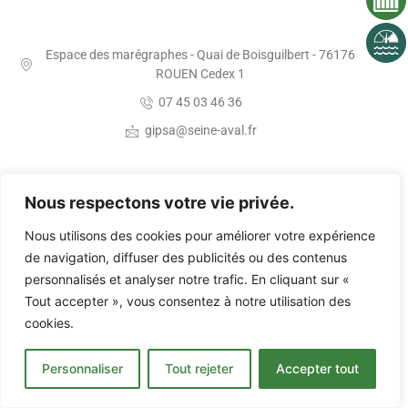
Espace des marégraphes - Quai de Boisguilbert - 76176
ROUEN Cedex 1
07 45 03 46 36
gipsa@seine-aval.fr
Nous respectons votre vie privée.
©2023,
GIP Seine-Aval
, tous droits réservés |
Membres et partenaires
|
Nous utilisons des cookies pour améliorer votre expérience
Mentions légales
|
Nous contacter
| Réalisation
Agence Evvi
de navigation, diffuser des publicités ou des contenus
personnalisés et analyser notre trafic. En cliquant sur «
Tout accepter », vous consentez à notre utilisation des
cookies.
Personnaliser
Tout rejeter
Accepter tout