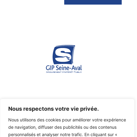
Espace des marégraphes - Quai de Boisguilbert - 76176
Nous respectons votre vie privée.
ROUEN Cedex 1
Nous utilisons des cookies pour améliorer votre expérience
07 45 03 46 36
de navigation, diffuser des publicités ou des contenus
gipsa@seine-aval.fr
personnalisés et analyser notre trafic. En cliquant sur «