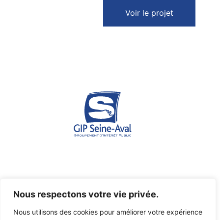
Voir le projet
Espace des marégraphes - Quai de Boisguilbert - 76176
Nous respectons votre vie privée.
ROUEN Cedex 1
Nous utilisons des cookies pour améliorer votre expérience
07 45 03 46 36