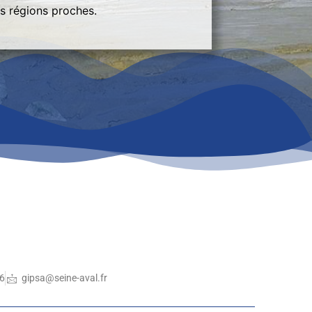
s régions proches.
36
gipsa@seine-aval.fr