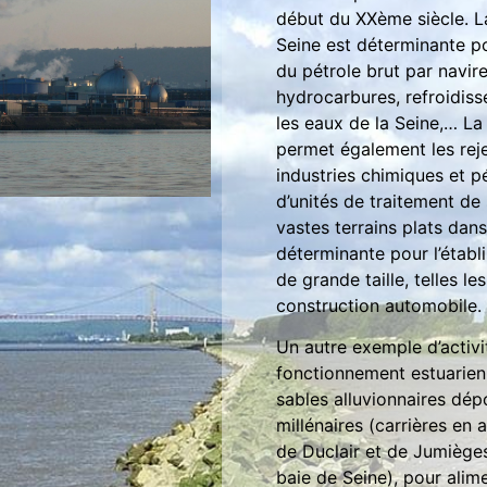
début du XXème siècle. La
Seine est déterminante pou
du pétrole brut par navire
hydrocarbures, refroidiss
les eaux de la Seine,… La 
permet également les re
industries chimiques et p
d’unités de traitement de
vastes terrains plats dan
déterminante pour l’établ
de grande taille, telles le
construction automobile.
Un autre exemple d’activi
fonctionnement estuarien e
sables alluvionnaires dép
millénaires (carrières en
de Duclair et de Jumièges
baie de Seine), pour alime