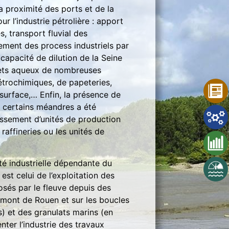
 proximité des ports et de la
r l’industrie pétrolière : apport
s, transport fluvial des
ement des process industriels par
capacité de dilution de la Seine
jets aqueux de nombreuses
étrochimiques, de papeteries,
 surface,… Enfin, la présence de
s certains méandres a été
issement d’unités de production
s raffineries ou les unités de
té industrielle dépendante du
st celui de l’exploitation des
osés par le fleuve depuis des
 amont de Rouen et sur les boucles
) et des granulats marins (en
nter l’industrie des travaux