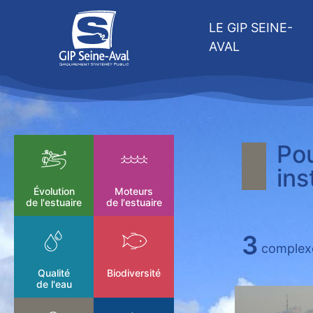
LE GIP SEINE-
AVAL
Pou
ins
Évolution
Moteurs
de l'estuaire
de l'estuaire
3
complexe
Qualité
Biodiversité
de l'eau