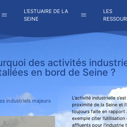
L’ESTUAIRE DE LA
LES
SEINE
RESSOUR
rquoi des activités industrie
tallées en bord de Seine ?
L’activité industrielle s’
s industriels majeurs
proximité de la Seine et l
toujours faite en rapport 
exemple citer l’utilisatio
affluents pour l’industrie 