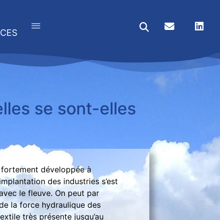
CES
lles se sont-elles
est fortement développée à
’implantation des industries s’est
avec le fleuve. On peut par
n de la force hydraulique des
textile très présente jusqu’au