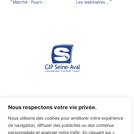
Marché : Fourniture de matériel pour le réseau de mesure SYNAPSES
Les webinaires de l’estuaire : 9ème épisode
Espace des marégraphes - Quai de Boisguilbert - 76176
Nous respectons votre vie privée.
ROUEN Cedex 1
Nous utilisons des cookies pour améliorer votre expérience
07 45 03 46 36
de navigation, diffuser des publicités ou des contenus
gipsa@seine-aval.fr
personnalisés et analyser notre trafic. En cliquant sur «