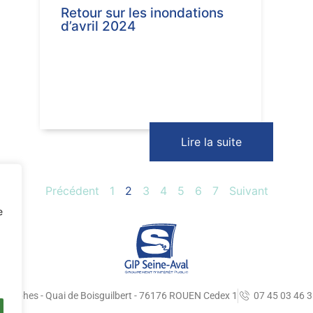
Retour sur les inondations
d’avril 2024
Lire la suite
Précédent
1
2
3
4
5
6
7
Suivant
e
graphes - Quai de Boisguilbert - 76176 ROUEN Cedex 1
07 45 03 46 