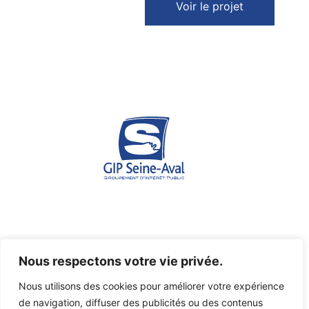
Voir le projet
Espace des marégraphes - Quai de Boisguilbert - 76176
Nous respectons votre vie privée.
ROUEN Cedex 1
Nous utilisons des cookies pour améliorer votre expérience
07 45 03 46 36
de navigation, diffuser des publicités ou des contenus