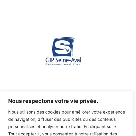
Espace des marégraphes - Quai de Boisguilbert - 76176
Nous respectons votre vie privée.
ROUEN Cedex 1
Nous utilisons des cookies pour améliorer votre expérience
07 45 03 46 36
de navigation, diffuser des publicités ou des contenus
gipsa@seine-aval.fr
personnalisés et analyser notre trafic. En cliquant sur «
Tout accepter », vous consentez à notre utilisation des