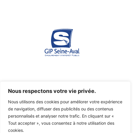
Espace des marégraphes - Quai de Boisguilbert - 76176
Nous respectons votre vie privée.
ROUEN Cedex 1
Nous utilisons des cookies pour améliorer votre expérience
07 45 03 46 36
de navigation, diffuser des publicités ou des contenus
gipsa@seine-aval.fr
personnalisés et analyser notre trafic. En cliquant sur «
Tout accepter », vous consentez à notre utilisation des
cookies.